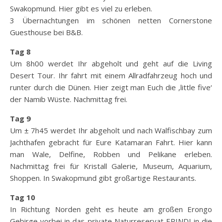
Swakopmund. Hier gibt es viel zu erleben.
3 Übernachtungen im schönen netten Cornerstone
Guesthouse bei B&B.
Tag 8
Um 8h00 werdet Ihr abgeholt und geht auf die Living
Desert Tour. Ihr fahrt mit einem Allradfahrzeug hoch und
runter durch die Dünen. Hier zeigt man Euch die ‚little five‘
der Namib Wüste. Nachmittag frei.
Tag 9
Um ± 7h45 werdet Ihr abgeholt und nach Walfischbay zum
Jachthafen gebracht für Eure Katamaran Fahrt. Hier kann
man Wale, Delfine, Robben und Pelikane erleben.
Nachmittag frei für Kristall Galerie, Museum, Aquarium,
Shoppen. In Swakopmund gibt großartige Restaurants.
Tag 10
In Richtung Norden geht es heute am großen Erongo
Gebirge vorbei in das private Naturreservat ERINDI in die